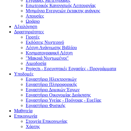
Εγγραφές Μετεγγραφές
Εσωτερικός Κανονισμός Λειτουργίας
Μνημόνιο Ενεργειών έκτακτης ανάγκης
Απουσίες
Ωράριο
Αξιολόγηση
Δραστηριότητες
Γιορτές
Εκδόσεις Νυχτερινό
Λέσχη Ανάγνωσης Βιβλίου
Κινηματογραφική Λέσχη
"Μακριά Νυχτωμένοι"
Αιμοδοσία
Projects - Eρευνητικές Eργασίες - Προγράμματα
Υποδομές
Εργαστήριο Ηλεκτρονικών
Εργαστήριο Πληροφορικής
Εργαστήριο Δομικών Έργων
Εργαστήριο Οικονομίας Διοίκησης
Εργαστήριο Υγείας - Πρόνοιας - Ευεξίας
Εργαστήριο Φυσικής
Μαθητεία
Επικοινωνία
Στοιχεία Επικοινωνίας
Χάρτης