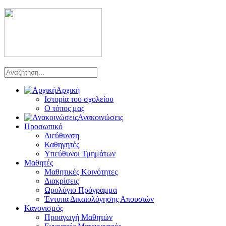
Αρχική
Ιστορία του σχολείου
Ο τόπος μας
Ανακοινώσεις
Προσωπικό
Διεύθυνση
Καθηγητές
Υπεύθυνοι Τμημάτων
Μαθητές
Μαθητικές Κοινότητες
Διακρίσεις
Ωρολόγιο Πρόγραμμα
Έντυπα Δικαιολόγησης Απουσιών
Κανονισμός
Προαγωγή Μαθητών