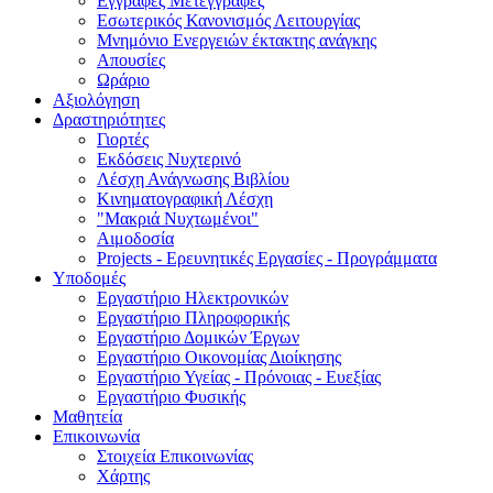
Εγγραφές Μετεγγραφές
Εσωτερικός Κανονισμός Λειτουργίας
Μνημόνιο Ενεργειών έκτακτης ανάγκης
Απουσίες
Ωράριο
Αξιολόγηση
Δραστηριότητες
Γιορτές
Εκδόσεις Νυχτερινό
Λέσχη Ανάγνωσης Βιβλίου
Κινηματογραφική Λέσχη
"Μακριά Νυχτωμένοι"
Αιμοδοσία
Projects - Eρευνητικές Eργασίες - Προγράμματα
Υποδομές
Εργαστήριο Ηλεκτρονικών
Εργαστήριο Πληροφορικής
Εργαστήριο Δομικών Έργων
Εργαστήριο Οικονομίας Διοίκησης
Εργαστήριο Υγείας - Πρόνοιας - Ευεξίας
Εργαστήριο Φυσικής
Μαθητεία
Επικοινωνία
Στοιχεία Επικοινωνίας
Χάρτης