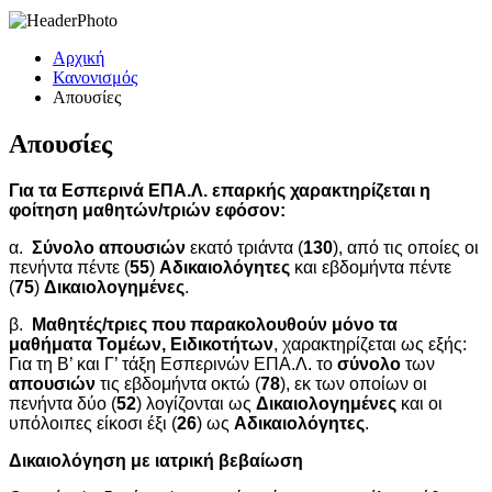
Αρχική
Κανονισμός
Απουσίες
Απουσίες
Για τα Εσπερινά ΕΠΑ.Λ. επαρκής χαρακτηρίζεται η
φοίτηση μαθητών/τριών εφόσον:
α.
Σύνολο απουσιών
εκατό τριάντα (
130
), από τις οποίες οι
πενήντα πέντε (
55
)
Αδικαιολόγητες
και εβδομήντα πέντε
(
75
)
Δικαιολογημένες
.
β.
Μαθητές/τριες
που παρακολουθούν μόνο τα
μαθήματα
Τομέων, Ειδικοτήτων
, χαρακτηρίζεται ως εξής:
Για τη Β’ και Γ’ τάξη Εσπερινών ΕΠΑ.Λ. το
σύνολο
των
απουσιών
τις εβδομήντα οκτώ (
78
), εκ των οποίων οι
πενήντα δύο (
52
) λογίζονται ως
Δικαιολογημένες
και οι
υπόλοιπες είκοσι έξι (
26
) ως
Αδικαιολόγητες
.
Δικαιολόγηση με ιατρική βεβαίωση