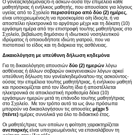
Ο γονέας/κηδεμόνας/ο-η ασκών-ούσα την επιμέλεια κάθε
μαθητή/τριας ή ενήλικος μαθητής, που απουσίασε για λόγους
υγείας από το Σχολείο
περισσότερο από δύο (2) ημέρες
,
είναι υποχρεωμένος/η να προσκομίσει ο/η ίδιος/α, ή να
αποστείλει ηλεκτρονικά το αργότερο μέχρι και τη δέκατη (10)
εργάσιμη ημέρα από την επιστροφή του/της μαθητή/τριας στο
Σχολείο, βεβαίωση δημόσιου ή ιδιωτικού νοσηλευτικού
ιδρύματος ή οποιουδήποτε ιδιώτη γιατρού, που να
πιστοποιεί το είδος και τη διάρκεια της ασθένειας.
Δικαιολόγηση με υπεύθυνη δήλωση κηδεμόνα
Για τη δικαιολόγηση απουσιών
δύο (2) ημερών
λόγω
ασθένειας ή άλλων σοβαρών οικογενειακών λόγων αρκεί
υπεύθυνη δήλωση του γονέα/κηδεμόνα/του-της ασκούντος-
ούσας την επιμέλεια του/της μαθητή/τριας, ή ενήλικου μαθητή
και προσκομίζεται από τον ίδιο/τη ίδια ή αποστέλλεται
ηλεκτρονικά σε αποκλειστική προθεσμία δέκα (10)
εργάσιμων ημερών μετά τη επάνοδο του/της μαθητή/τριας
στο Σχολείο. Με τον τρόπο αυτό τα ως άνω πρόσωπα
μπορούν να δικαιολογήσουν τις απουσίες
μέχρι 5
(πέντε)
ημέρες συνολικά για όλο το διδακτικό έτος.
Οι μαθητές/τριες των οποίων η φοίτηση χαρακτηρίζεται
ανεπαρκής
είναι υποχρεωμένοι/ες να επαναλάβουν τη