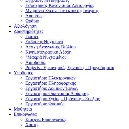
Εγγραφές Μετεγγραφές
Εσωτερικός Κανονισμός Λειτουργίας
Μνημόνιο Ενεργειών έκτακτης ανάγκης
Απουσίες
Ωράριο
Αξιολόγηση
Δραστηριότητες
Γιορτές
Εκδόσεις Νυχτερινό
Λέσχη Ανάγνωσης Βιβλίου
Κινηματογραφική Λέσχη
"Μακριά Νυχτωμένοι"
Αιμοδοσία
Projects - Eρευνητικές Eργασίες - Προγράμματα
Υποδομές
Εργαστήριο Ηλεκτρονικών
Εργαστήριο Πληροφορικής
Εργαστήριο Δομικών Έργων
Εργαστήριο Οικονομίας Διοίκησης
Εργαστήριο Υγείας - Πρόνοιας - Ευεξίας
Εργαστήριο Φυσικής
Μαθητεία
Επικοινωνία
Στοιχεία Επικοινωνίας
Χάρτης