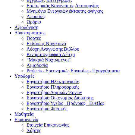
Εγγραφές Μετεγγραφές
Εσωτερικός Κανονισμός Λειτουργίας
Μνημόνιο Ενεργειών έκτακτης ανάγκης
Απουσίες
Ωράριο
Αξιολόγηση
Δραστηριότητες
Γιορτές
Εκδόσεις Νυχτερινό
Λέσχη Ανάγνωσης Βιβλίου
Κινηματογραφική Λέσχη
"Μακριά Νυχτωμένοι"
Αιμοδοσία
Projects - Eρευνητικές Eργασίες - Προγράμματα
Υποδομές
Εργαστήριο Ηλεκτρονικών
Εργαστήριο Πληροφορικής
Εργαστήριο Δομικών Έργων
Εργαστήριο Οικονομίας Διοίκησης
Εργαστήριο Υγείας - Πρόνοιας - Ευεξίας
Εργαστήριο Φυσικής
Μαθητεία
Επικοινωνία
Στοιχεία Επικοινωνίας
Χάρτης