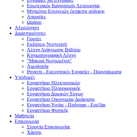
Εγγραφές Μετεγγραφές
Εσωτερικός Κανονισμός Λειτουργίας
Μνημόνιο Ενεργειών έκτακτης ανάγκης
Απουσίες
Ωράριο
Αξιολόγηση
Δραστηριότητες
Γιορτές
Εκδόσεις Νυχτερινό
Λέσχη Ανάγνωσης Βιβλίου
Κινηματογραφική Λέσχη
"Μακριά Νυχτωμένοι"
Αιμοδοσία
Projects - Eρευνητικές Eργασίες - Προγράμματα
Υποδομές
Εργαστήριο Ηλεκτρονικών
Εργαστήριο Πληροφορικής
Εργαστήριο Δομικών Έργων
Εργαστήριο Οικονομίας Διοίκησης
Εργαστήριο Υγείας - Πρόνοιας - Ευεξίας
Εργαστήριο Φυσικής
Μαθητεία
Επικοινωνία
Στοιχεία Επικοινωνίας
Χάρτης