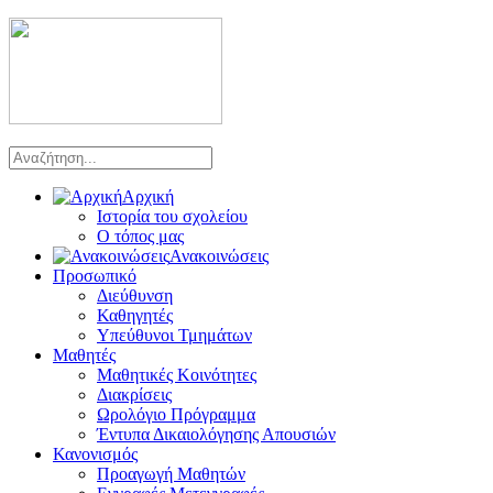
Αρχική
Ιστορία του σχολείου
Ο τόπος μας
Ανακοινώσεις
Προσωπικό
Διεύθυνση
Καθηγητές
Υπεύθυνοι Τμημάτων
Μαθητές
Μαθητικές Κοινότητες
Διακρίσεις
Ωρολόγιο Πρόγραμμα
Έντυπα Δικαιολόγησης Απουσιών
Κανονισμός
Προαγωγή Μαθητών