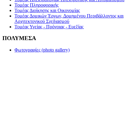
Τομέας Πληροφορικής
Τομέας Διοίκησης και Οικονομίας
Τομέας Δομικών Έργων, Δομημένου Περιβάλλοντος και
Αρχιτεκτονικού Σχεδιασμού
Τομέας Υγείας - Πρόνοιας - Ευεξίας
ΠΟΛΥΜΕΣΑ
Φωτογραφίες (photo gallery)