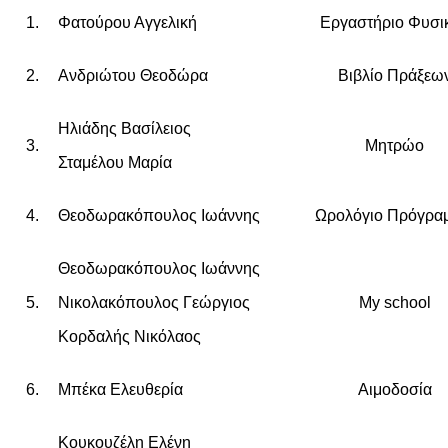
1.
Φατούρου Αγγελική
Εργαστήριο Φυσι
2.
Ανδριώτου Θεοδώρα
Βιβλίο Πράξεω
Ηλιάδης Βασίλειος
3.
Μητρώο
Σταμέλου Μαρία
4.
Θεοδωρακόπουλος Ιωάννης
Ωρολόγιο Πρόγρα
Θεοδωρακόπουλος Ιωάννης
5.
Νικολακόπουλος Γεώργιος
My school
Κορδαλής Νικόλαος
6.
Μπέκα Ελευθερία
Αιμοδοσία
Κουκουζέλη Ελένη