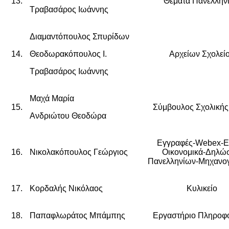
13.
Θέματα Πανελλην
Τραβασάρος Ιωάννης
Διαμαντόπουλος Σπυρίδων
14.
Θεοδωρακόπουλος Ι.
Αρχείων Σχολεί
Τραβασάρος Ιωάννης
Μαχά Μαρία
15.
Σύμβουλος Σχολική
Ανδριώτου Θεοδώρα
Εγγραφές-
Webex-
E
16.
Νικολακόπουλος Γεώργιος
Οικονομικά-
Δηλώσ
Πανελληνίων-
Μηχανο
17.
Κορδαλής Νικόλαος
Κυλικείο
18.
Παπαφλωράτος Μπάμπης
Εργαστήριο Πληροφ