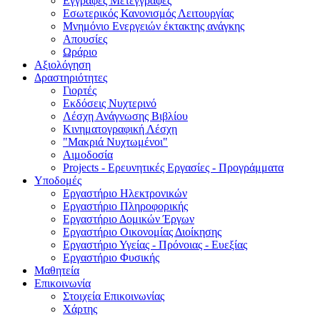
Εγγραφές Μετεγγραφές
Εσωτερικός Κανονισμός Λειτουργίας
Μνημόνιο Ενεργειών έκτακτης ανάγκης
Απουσίες
Ωράριο
Αξιολόγηση
Δραστηριότητες
Γιορτές
Εκδόσεις Νυχτερινό
Λέσχη Ανάγνωσης Βιβλίου
Κινηματογραφική Λέσχη
"Μακριά Νυχτωμένοι"
Αιμοδοσία
Projects - Eρευνητικές Eργασίες - Προγράμματα
Υποδομές
Εργαστήριο Ηλεκτρονικών
Εργαστήριο Πληροφορικής
Εργαστήριο Δομικών Έργων
Εργαστήριο Οικονομίας Διοίκησης
Εργαστήριο Υγείας - Πρόνοιας - Ευεξίας
Εργαστήριο Φυσικής
Μαθητεία
Επικοινωνία
Στοιχεία Επικοινωνίας
Χάρτης