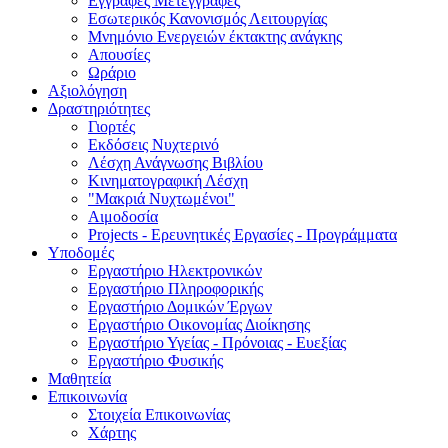
Εγγραφές Μετεγγραφές
Εσωτερικός Κανονισμός Λειτουργίας
Μνημόνιο Ενεργειών έκτακτης ανάγκης
Απουσίες
Ωράριο
Αξιολόγηση
Δραστηριότητες
Γιορτές
Εκδόσεις Νυχτερινό
Λέσχη Ανάγνωσης Βιβλίου
Κινηματογραφική Λέσχη
"Μακριά Νυχτωμένοι"
Αιμοδοσία
Projects - Eρευνητικές Eργασίες - Προγράμματα
Υποδομές
Εργαστήριο Ηλεκτρονικών
Εργαστήριο Πληροφορικής
Εργαστήριο Δομικών Έργων
Εργαστήριο Οικονομίας Διοίκησης
Εργαστήριο Υγείας - Πρόνοιας - Ευεξίας
Εργαστήριο Φυσικής
Μαθητεία
Επικοινωνία
Στοιχεία Επικοινωνίας
Χάρτης