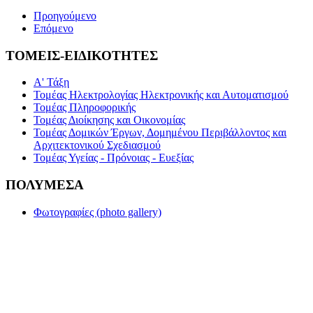
Προηγούμενο
Επόμενο
ΤΟΜΕΙΣ-ΕΙΔΙΚΟΤΗΤΕΣ
Α' Τάξη
Τομέας Ηλεκτρολογίας Ηλεκτρονικής και Αυτοματισμού
Τομέας Πληροφορικής
Τομέας Διοίκησης και Οικονομίας
Τομέας Δομικών Έργων, Δομημένου Περιβάλλοντος και
Αρχιτεκτονικού Σχεδιασμού
Τομέας Υγείας - Πρόνοιας - Ευεξίας
ΠΟΛΥΜΕΣΑ
Φωτογραφίες (photo gallery)