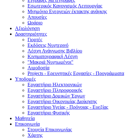
Εγγραφές Μετεγγραφές
Εσωτερικός Κανονισμός Λειτουργίας
Μνημόνιο Ενεργειών έκτακτης ανάγκης
Απουσίες
Ωράριο
Αξιολόγηση
Δραστηριότητες
Γιορτές
Εκδόσεις Νυχτερινό
Λέσχη Ανάγνωσης Βιβλίου
Κινηματογραφική Λέσχη
"Μακριά Νυχτωμένοι"
Αιμοδοσία
Projects - Eρευνητικές Eργασίες - Προγράμματα
Υποδομές
Εργαστήριο Ηλεκτρονικών
Εργαστήριο Πληροφορικής
Εργαστήριο Δομικών Έργων
Εργαστήριο Οικονομίας Διοίκησης
Εργαστήριο Υγείας - Πρόνοιας - Ευεξίας
Εργαστήριο Φυσικής
Μαθητεία
Επικοινωνία
Στοιχεία Επικοινωνίας
Χάρτης