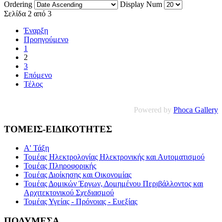
Ordering
Display Num
Σελίδα 2 από 3
Έναρξη
Προηγούμενο
1
2
3
Επόμενο
Τέλος
Powered by
Phoca Gallery
ΤΟΜΕΙΣ-ΕΙΔΙΚΟΤΗΤΕΣ
Α' Τάξη
Τομέας Ηλεκτρολογίας Ηλεκτρονικής και Αυτοματισμού
Τομέας Πληροφορικής
Τομέας Διοίκησης και Οικονομίας
Τομέας Δομικών Έργων, Δομημένου Περιβάλλοντος και
Αρχιτεκτονικού Σχεδιασμού
Τομέας Υγείας - Πρόνοιας - Ευεξίας
ΠΟΛΥΜΕΣΑ