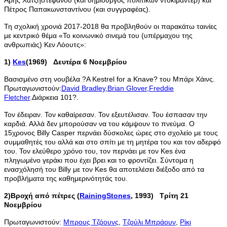
Πέτρος Παπακωνσταντίνου (και συγγραφέας).
Τη σχολική χρονιά 2017-2018 θα προβληθούν οι παρακάτω ταινίες
με κεντρικό θέμα «Το κοινωνικό σινεμά του (υπέρμαχου της
ανθρωπιάς) Κεν Λόουτς»:
1)
Kes
(
1969) Δευτέρα 6 Νοεμβρίου
Βασισμένο στη νουβέλα ?A Kestrel for a Knave? του Μπάρι Χάινς.
Πρωταγωνιστούν:
David Bradley
,
Brian Glover
,
Freddie
Fletcher
.Διάρκεια 101?.
Τον έδειραν. Τον καθαίρεσαν. Τον εξευτέλισαν. Του έσπασαν την
καρδιά. Αλλά δεν μπορούσαν να του κάμψουν το πνεύμα. Ο
15χρονος Billy Casper περνάει δύσκολες ώρες στο σχολείο με τους
συμμαθητές του αλλά και στο σπίτι με τη μητέρα του και τον αδερφό
του. Τον ελεύθερο χρόνο του, τον περνάει με τον Kes ένα
πληγωμένο γεράκι που έχει βρει και το φροντίζει. Σύντομα η
ενασχόλησή του Billy με τον Kes θα αποτελέσει διέξοδο από τα
προβλήματα της καθημερινότητάς του.
2)Βροχή από πέτρες (
Raining
Stones
,
1993) Τρίτη 21
Νοεμβρίου
Πρωταγωνιστούν:
Μπρους Τζόουνς
,
Τζούλι Μπράουν
,
Ρίκι