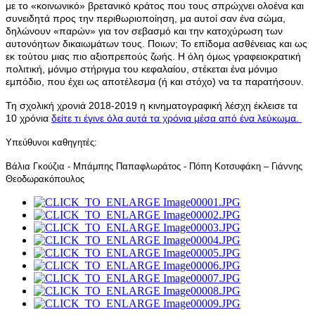
με το «κοινωνικό» βρετανικό κράτος που τους σπρώχνει ολοένα και
συνειδητά προς την περιθωριοποίηση, μα αυτοί σαν ένα σώμα,
δηλώνουν «παρών» για τον σεβασμό και την κατοχύρωση των
αυτονόητων δικαιωμάτων τους. Ποιων; Το επίδομα ασθένειας και ως
εκ τούτου μιας πιο αξιοπρεπούς ζωής. Η όλη όμως γραφειοκρατική
πολιτική, μόνιμο στήριγμα του κεφαλαίου, στέκεται ένα μόνιμο
εμπόδιο, που έχει ως αποτέλεσμα (ή και στόχο) να τα παρατήσουν.
Τη σχολική χρονιά 2018-2019 η κινηματογραφική λέσχη έκλεισε τα
10 χρόνια
δείτε τι έγινε όλα αυτά τα χρόνια μέσα από ένα λεύκωμα.
Υπεύθυνοι καθηγητές:
Βάλια Γκούζια - Μπάμπης Παπαφλωράτος - Πόπη Κοτσυφάκη – Γιάννης
Θεοδωρακόπουλος