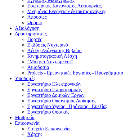
Εγγραφές Μετεγγραφές
Εσωτερικός Κανονισμός Λειτουργίας
Μνημόνιο Ενεργειών έκτακτης ανάγκης
Απουσίες
Ωράριο
Αξιολόγηση
Δραστηριότητες
Γιορτές
Εκδόσεις Νυχτερινό
Λέσχη Ανάγνωσης Βιβλίου
Κινηματογραφική Λέσχη
"Μακριά Νυχτωμένοι"
Αιμοδοσία
Projects - Eρευνητικές Eργασίες - Προγράμματα
Υποδομές
Εργαστήριο Ηλεκτρονικών
Εργαστήριο Πληροφορικής
Εργαστήριο Δομικών Έργων
Εργαστήριο Οικονομίας Διοίκησης
Εργαστήριο Υγείας - Πρόνοιας - Ευεξίας
Εργαστήριο Φυσικής
Μαθητεία
Επικοινωνία
Στοιχεία Επικοινωνίας
Χάρτης