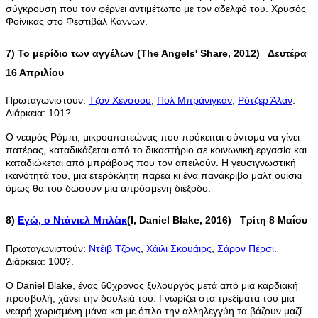
σύγκρουση που τον φέρνει αντιμέτωπο με τον αδελφό του. Χρυσός
Φοίνικας στο Φεστιβάλ Καννών.
7)
Το μερίδιο των αγγέλων (The Angels' Share, 2012) Δευτέρα
16 Απριλίου
Πρωταγωνιστούν:
Τζον Χένσοου
,
Πολ Μπράνιγκαν
,
Ρότζερ Άλαν
.
Διάρκεια: 101?.
Ο νεαρός Ρόμπι, μικροαπατεώνας που πρόκειται σύντομα να γίνει
πατέρας, καταδικάζεται από το δικαστήριο σε κοινωνική εργασία και
καταδιώκεται από μπράβους που τον απειλούν. Η γευσιγνωστική
ικανότητά του, μια ετερόκλητη παρέα κι ένα πανάκριβο μαλτ ουίσκι
όμως θα του δώσουν μια απρόσμενη διέξοδο.
8)
Εγώ, ο Ντάνιελ Μπλέικ
(I, Daniel Blake, 2016) Τρίτη 8 Μαΐου
Πρωταγωνιστούν:
Ντέιβ Τζονς
,
Χάιλι Σκουάιρς
,
Σάρον Πέρσι
.
Διάρκεια: 100?.
Ο Daniel Blake, ένας 60χρονος ξυλουργός μετά από μια καρδιακή
προσβολή, χάνει την δουλειά του. Γνωρίζει στα τρεξίματα του μια
νεαρή χωρισμένη μάνα και με όπλο την αλληλεγγύη τα βάζουν μαζί