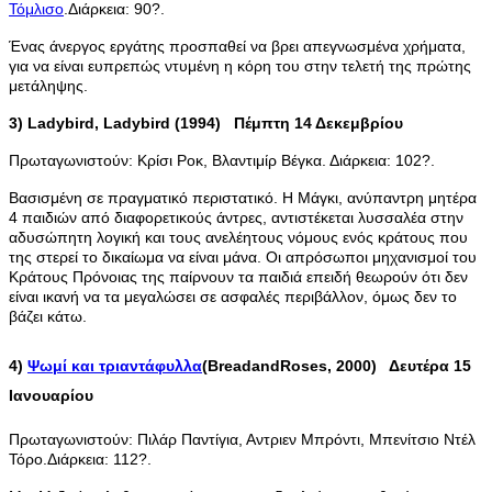
Τόμλισο
.Διάρκεια: 90?.
Ένας άνεργος εργάτης προσπαθεί να βρει απεγνωσμένα χρήματα,
για να είναι ευπρεπώς ντυμένη η κόρη του στην τελετή της πρώτης
μετάληψης.
3) Ladybird, Ladybird (1994) Πέμπτη 14 Δεκεμβρίου
Πρωταγωνιστούν: Κρίσι Ροκ, Βλαντιμίρ Βέγκα. Διάρκεια: 102?.
Βασισμένη σε πραγματικό περιστατικό. Η Μάγκι, ανύπαντρη μητέρα
4 παιδιών από διαφορετικούς άντρες, αντιστέκεται λυσσαλέα στην
αδυσώπητη λογική και τους ανελέητους νόμους ενός κράτους που
της στερεί το δικαίωμα να είναι μάνα. Οι απρόσωποι μηχανισμοί του
Κράτους Πρόνοιας της παίρνουν τα παιδιά επειδή θεωρούν ότι δεν
είναι ικανή να τα μεγαλώσει σε ασφαλές περιβάλλον, όμως δεν το
βάζει κάτω.
4)
Ψωμί και τριαντάφυλλα
(BreadandRoses, 2000) Δευτέρα 15
Ιανουαρίου
Πρωταγωνιστούν: Πιλάρ Παντίγια, Αντριεν Μπρόντι, Μπενίτσιο Ντέλ
Τόρο.Διάρκεια: 112?.