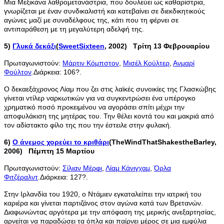
Μια Μεξικάνα λαθρομετανάστρια, που δουλεύει ως καθαρίστρια,
γνωρίζεται με έναν συνδικαλιστή και κατεβαίνει σε διεκδικητικούς
αγώνες μαζί με συναδέλφους της, κάτι που τη φέρνει σε
αντιπαράθεση με τη μεγαλύτερη αδελφή της.
5)
Γλυκά δεκάξι
(
Sweet
Sixteen
,
2002) Τρίτη 13 Φεβρουαρίου
Πρωταγωνιστούν:
Μάρτιν Κόμπστον
,
Μισέλ Κούλτερ
,
Ανμαρί
Φούλτον
.Διάρκεια: 106?.
Ο δεκαεξάχρονος Λίαμ που ζει στις λαϊκές συνοικίες της Γλασκώβης
γίνεται ντίλερ ναρκωτικών για να συγκεντρώσει ένα υπέρογκο
χρηματικό ποσό προκειμένου να αγοράσει σπίτι μέχρι την
αποφυλάκιση της μητέρας του. Την θέλει κοντά του και μακριά από
τον αδίστακτο φίλο της που την έστειλε στην φυλακή.
6)
Ο άνεμος χορεύει το κριθάρι
(
The
Wind
That
Shakes
the
Barley,
2006) Πέμπτη 15 Μαρτίου
Πρωταγωνιστούν:
Σίλιαν Μέρφι
,
Λίαμ Κάνιγχαμ
,
Όρλα
Φιτζέραλντ
.Διάρκεια: 127?.
Στην Ιρλανδία του 1920, ο Ντάμιεν εγκαταλείπει την ιατρική του
καριέρα και γίνεται παρτιζάνος στον αγώνα κατά των Βρετανών.
Διαφωνώντας αργότερα με την απόφαση της μερικής ανεξαρτησίας,
αρνείται να παραδώσει τα όπλα και παίρνει μέρος σε μια εμφύλια