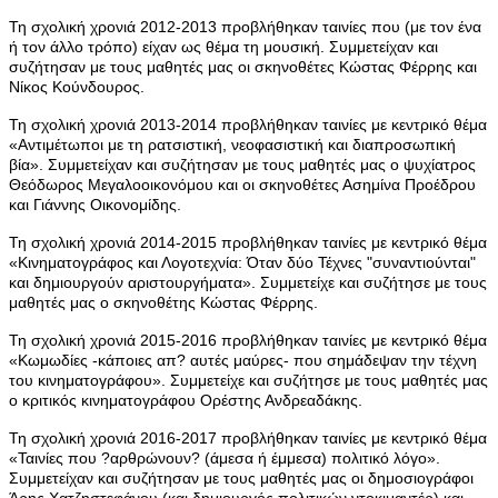
Τη σχολική χρονιά 2012-2013 προβλήθηκαν ταινίες που (με τον ένα
ή τον άλλο τρόπο) είχαν ως θέμα τη μουσική. Συμμετείχαν και
συζήτησαν με τους μαθητές μας οι σκηνοθέτες Κώστας Φέρρης και
Νίκος Κούνδουρος.
Τη σχολική χρονιά 2013-2014 προβλήθηκαν ταινίες με κεντρικό θέμα
«Αντιμέτωποι με τη ρατσιστική, νεοφασιστική και διαπροσωπική
βία». Συμμετείχαν και συζήτησαν με τους μαθητές μας ο ψυχίατρος
Θεόδωρος Μεγαλοοικονόμου και οι σκηνοθέτες Ασημίνα Προέδρου
και Γιάννης Οικονομίδης.
Τη σχολική χρονιά 2014-2015 προβλήθηκαν ταινίες με κεντρικό θέμα
«Κινηματογράφος και Λογοτεχνία: Όταν δύο Τέχνες "συναντιούνται"
και δημιουργούν αριστουργήματα». Συμμετείχε και συζήτησε με τους
μαθητές μας ο σκηνοθέτης Κώστας Φέρρης.
Τη σχολική χρονιά 2015-2016 προβλήθηκαν ταινίες με κεντρικό θέμα
«Κωμωδίες -κάποιες απ? αυτές μαύρες- που σημάδεψαν την τέχνη
του κινηματογράφου». Συμμετείχε και συζήτησε με τους μαθητές μας
ο κριτικός κινηματογράφου Ορέστης Ανδρεαδάκης.
Τη σχολική χρονιά 2016-2017 προβλήθηκαν ταινίες με κεντρικό θέμα
«Ταινίες που ?αρθρώνουν? (άμεσα ή έμμεσα) πολιτικό λόγο».
Συμμετείχαν και συζήτησαν με τους μαθητές μας οι δημοσιογράφοι
Άρης Χατζηστεφάνου (και δημιουργός πολιτικών ντοκιμαντέρ) και