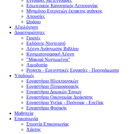
Εγγραφές Μετεγγραφές
Εσωτερικός Κανονισμός Λειτουργίας
Μνημόνιο Ενεργειών έκτακτης ανάγκης
Απουσίες
Ωράριο
Αξιολόγηση
Δραστηριότητες
Γιορτές
Εκδόσεις Νυχτερινό
Λέσχη Ανάγνωσης Βιβλίου
Κινηματογραφική Λέσχη
"Μακριά Νυχτωμένοι"
Αιμοδοσία
Projects - Eρευνητικές Eργασίες - Προγράμματα
Υποδομές
Εργαστήριο Ηλεκτρονικών
Εργαστήριο Πληροφορικής
Εργαστήριο Δομικών Έργων
Εργαστήριο Οικονομίας Διοίκησης
Εργαστήριο Υγείας - Πρόνοιας - Ευεξίας
Εργαστήριο Φυσικής
Μαθητεία
Επικοινωνία
Στοιχεία Επικοινωνίας
Χάρτης