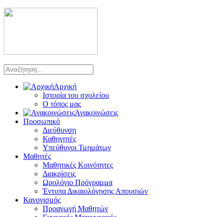
Αρχική
Ιστορία του σχολείου
Ο τόπος μας
Ανακοινώσεις
Προσωπικό
Διεύθυνση
Καθηγητές
Υπεύθυνοι Τμημάτων
Μαθητές
Μαθητικές Κοινότητες
Διακρίσεις
Ωρολόγιο Πρόγραμμα
Έντυπα Δικαιολόγησης Απουσιών
Κανονισμός
Προαγωγή Μαθητών